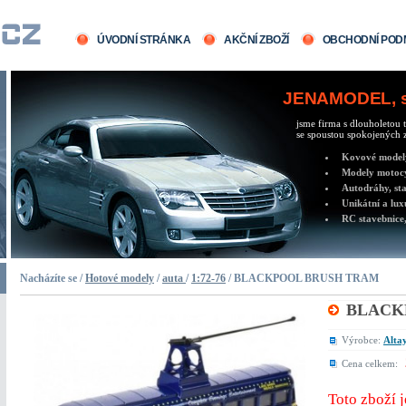
ÚVODNÍ STRÁNKA
AKČNÍ ZBOŽÍ
OBCHODNÍ POD
JENAMODEL, sv
jsme firma s dlouholetou t
se spoustou spokojených z
Kovové modely 
Modely motocy
Autodráhy, sta
Unikátní a lux
RC stavebnice,
Nacházíte se /
Hotové modely
/
auta
/
1:72-76
/ BLACKPOOL BRUSH TRAM
BLACK
Výrobce:
Altay
Cena celkem:
Toto zboží