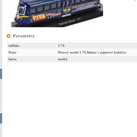
Parametry
měřitko
1:76
Popis
Hotový model 1:76.Baleno v papírové krabičce.
barva
modrá