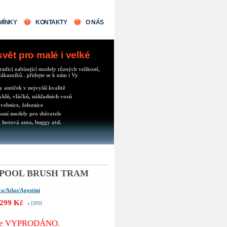
MÍNKY
KONTAKTY
O NÁS
ět pro malé i velké
radicí nabízející modely různých velikostí,
ákazníků...přidejte se k nám i Vy
autíček v nejvyšší kvalitě
klů, vláčků, nákladních vozů
vebnice, železnice
usní modely pro sběratele
 hotová auta, buggy atd.
POOL BRUSH TRAM
a/Atlas/Agostini
299 Kč
s DPH
 je VYPRODÁNO.