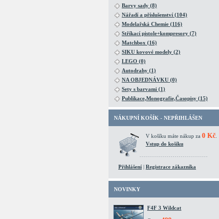
Barvy sady (8)
Nářadí a příslušenství (104)
Modelařská Chemie (116)
Stříkací pistole+kompresory (7)
Matchbox (16)
SIKU kovové modely (2)
LEGO (0)
Autodrahy (1)
NA OBJEDNÁVKU (0)
Sety s barvami (1)
Publikace,Monografie,Časopisy (15)
NÁKUPNÍ KOŠÍK - NEPŘIHLÁŠEN
0 Kč
V košíku máte nákup za
.
Vstup do košíku
Přihlášení
|
Registrace zákazníka
NOVINKY
F4F 3 Wildcat