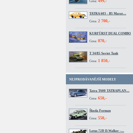
499,-
Cena:
TATRA 603 - B5 Marat…
2 700,-
Cena:
KURFÜRST DUAL COMBO
870,-
Cena:
T 34/85 Soviet Tank
1 850,-
Cena:
NEJPRODÁVANĚJŠÍ MODELY
Tatra T600 TATRAPLAN…
650,-
Cena:
Škoda Forman
550,-
Cena:
Lotus 72D D.Walker -…