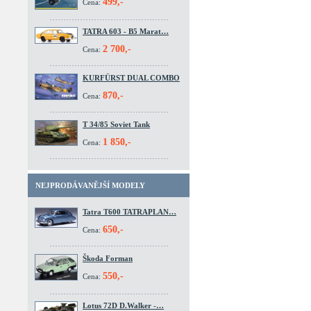
499,-
Cena:
TATRA 603 - B5 Marat…
2 700,-
Cena:
KURFÜRST DUAL COMBO
870,-
Cena:
T 34/85 Soviet Tank
1 850,-
Cena:
NEJPRODÁVANĚJŠÍ MODELY
Tatra T600 TATRAPLAN…
650,-
Cena:
Škoda Forman
550,-
Cena:
Lotus 72D D.Walker -…