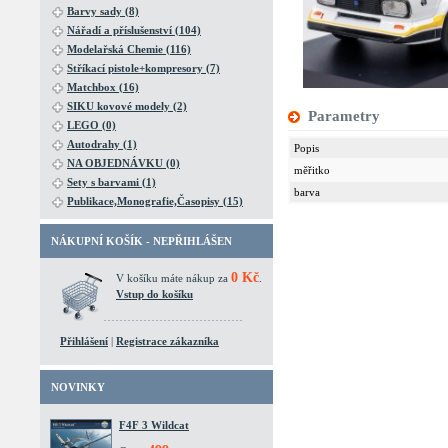
Barvy sady (8)
Nářadí a příslušenství (104)
Modelařská Chemie (116)
Stříkací pistole+kompresory (7)
Matchbox (16)
SIKU kovové modely (2)
Parametry
LEGO (0)
Autodrahy (1)
Popis
NA OBJEDNÁVKU (0)
měřitko
Sety s barvami (1)
barva
Publikace,Monografie,Časopisy (15)
NÁKUPNÍ KOŠÍK - NEPŘIHLÁŠEN
0 Kč
V košíku máte nákup za
.
Vstup do košíku
Přihlášení
|
Registrace zákazníka
NOVINKY
F4F 3 Wildcat