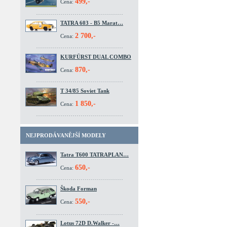
499,-
Cena:
TATRA 603 - B5 Marat…
2 700,-
Cena:
KURFÜRST DUAL COMBO
870,-
Cena:
T 34/85 Soviet Tank
1 850,-
Cena:
NEJPRODÁVANĚJŠÍ MODELY
Tatra T600 TATRAPLAN…
650,-
Cena:
Škoda Forman
550,-
Cena:
Lotus 72D D.Walker -…