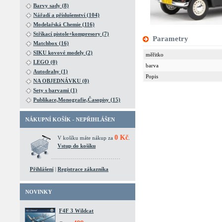
Barvy sady (8)
Nářadí a příslušenství (104)
Modelařská Chemie (116)
Stříkací pistole+kompresory (7)
Parametry
Matchbox (16)
SIKU kovové modely (2)
měřitko
LEGO (0)
barva
Autodrahy (1)
Popis
NA OBJEDNÁVKU (0)
Sety s barvami (1)
Publikace,Monografie,Časopisy (15)
NÁKUPNÍ KOŠÍK - NEPŘIHLÁŠEN
0 Kč
V košíku máte nákup za
.
Vstup do košíku
Přihlášení
|
Registrace zákazníka
NOVINKY
F4F 3 Wildcat