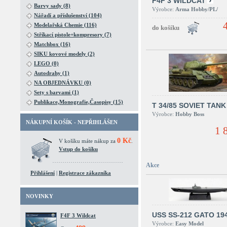
F4F 3 WILDCAT
Barvy sady (8)
Výrobce:
Arma Hobby/PL/
Nářadí a příslušenství (104)
Modelařská Chemie (116)
Stříkací pistole+kompresory (7)
Matchbox (16)
SIKU kovové modely (2)
LEGO (0)
Autodrahy (1)
NA OBJEDNÁVKU (0)
Sety s barvami (1)
Publikace,Monografie,Časopisy (15)
T 34/85 SOVIET TANK
Výrobce:
Hobby Boss
NÁKUPNÍ KOŠÍK - NEPŘIHLÁŠEN
1 
0 Kč
V košíku máte nákup za
.
Vstup do košíku
Akce
Přihlášení
|
Registrace zákazníka
NOVINKY
USS SS-212 GATO 19
F4F 3 Wildcat
Výrobce:
Easy Model