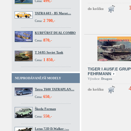
499,-
Cena:
TATRA 603 - B5 Marat…
2 700,-
Cena:
KURFÜRST DUAL COMBO
870,-
Cena:
T 34/85 Soviet Tank
1 850,-
Cena:
TIGER I AUSF.E GRU
FEHRMANN
NEJPRODÁVANĚJŠÍ MODELY
Výrobce:
Dragon
Tatra T600 TATRAPLAN…
650,-
Cena:
Škoda Forman
550,-
Cena:
Lotus 72D D.Walker -…