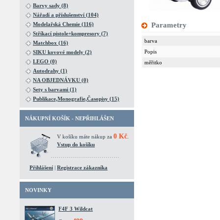
Barvy sady (8)
Nářadí a příslušenství (104)
Modelařská Chemie (116)
Parametry
Stříkací pistole+kompresory (7)
barva
Matchbox (16)
Popis
SIKU kovové modely (2)
LEGO (0)
měřitko
Autodrahy (1)
NA OBJEDNÁVKU (0)
Sety s barvami (1)
Publikace,Monografie,Časopisy (15)
NÁKUPNÍ KOŠÍK - NEPŘIHLÁŠEN
0 Kč
V košíku máte nákup za
.
Vstup do košíku
Přihlášení
|
Registrace zákazníka
NOVINKY
F4F 3 Wildcat