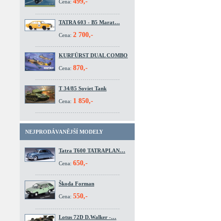
499,-
Cena:
TATRA 603 - B5 Marat…
2 700,-
Cena:
KURFÜRST DUAL COMBO
870,-
Cena:
T 34/85 Soviet Tank
1 850,-
Cena:
NEJPRODÁVANĚJŠÍ MODELY
Tatra T600 TATRAPLAN…
650,-
Cena:
Škoda Forman
550,-
Cena:
Lotus 72D D.Walker -…