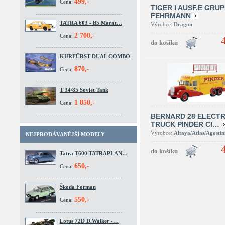
499,-
Cena:
TIGER I AUSF.E GRU
FEHRMANN
TATRA 603 - B5 Marat…
Výrobce:
Dragon
2 700,-
Cena:
KURFÜRST DUAL COMBO
870,-
Cena:
T 34/85 Soviet Tank
1 850,-
Cena:
BERNARD 28 ELECTR
TRUCK PINDER CI…
Výrobce:
Altaya/Atlas/Agostin
NEJPRODÁVANĚJŠÍ MODELY
Tatra T600 TATRAPLAN…
650,-
Cena:
Škoda Forman
550,-
Cena:
Lotus 72D D.Walker -…