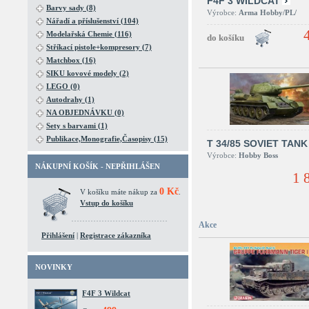
F4F 3 WILDCAT
Barvy sady (8)
Výrobce:
Arma Hobby/PL/
Nářadí a příslušenství (104)
Modelařská Chemie (116)
Stříkací pistole+kompresory (7)
Matchbox (16)
SIKU kovové modely (2)
LEGO (0)
Autodrahy (1)
NA OBJEDNÁVKU (0)
Sety s barvami (1)
Publikace,Monografie,Časopisy (15)
T 34/85 SOVIET TANK
Výrobce:
Hobby Boss
NÁKUPNÍ KOŠÍK - NEPŘIHLÁŠEN
1 
0 Kč
V košíku máte nákup za
.
Vstup do košíku
Akce
Přihlášení
|
Registrace zákazníka
NOVINKY
F4F 3 Wildcat