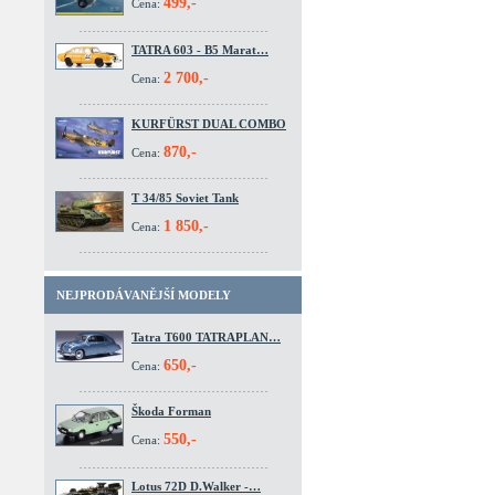
499,-
Cena:
TATRA 603 - B5 Marat…
2 700,-
Cena:
KURFÜRST DUAL COMBO
870,-
Cena:
T 34/85 Soviet Tank
1 850,-
Cena:
NEJPRODÁVANĚJŠÍ MODELY
Tatra T600 TATRAPLAN…
650,-
Cena:
Škoda Forman
550,-
Cena:
Lotus 72D D.Walker -…