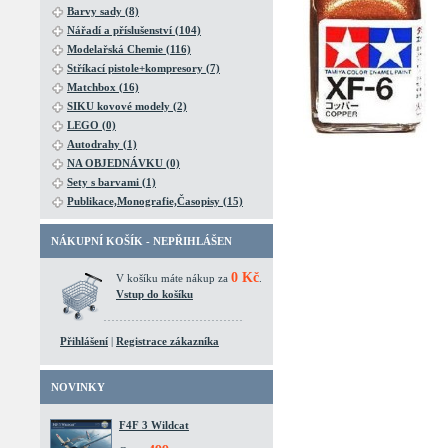
Barvy sady (8)
Nářadí a příslušenství (104)
Modelařská Chemie (116)
Stříkací pistole+kompresory (7)
Matchbox (16)
SIKU kovové modely (2)
LEGO (0)
Autodrahy (1)
NA OBJEDNÁVKU (0)
Sety s barvami (1)
Publikace,Monografie,Časopisy (15)
NÁKUPNÍ KOŠÍK - NEPŘIHLÁŠEN
0 Kč
V košíku máte nákup za
.
Vstup do košíku
Přihlášení
|
Registrace zákazníka
NOVINKY
F4F 3 Wildcat