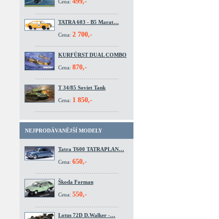
499,-
Cena:
TATRA 603 - B5 Marat…
2 700,-
Cena:
KURFÜRST DUAL COMBO
870,-
Cena:
T 34/85 Soviet Tank
1 850,-
Cena:
NEJPRODÁVANĚJŠÍ MODELY
Tatra T600 TATRAPLAN…
650,-
Cena:
Škoda Forman
550,-
Cena:
Lotus 72D D.Walker -…