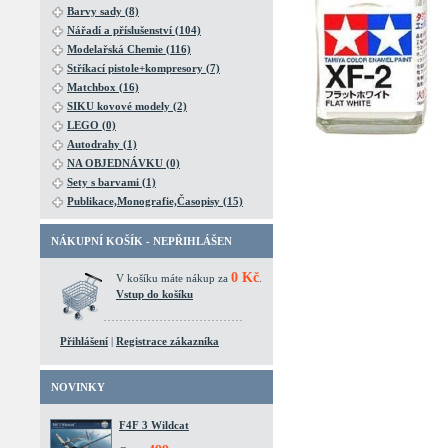
Barvy sady (8)
Nářadí a příslušenství (104)
Modelařská Chemie (116)
Stříkací pistole+kompresory (7)
Matchbox (16)
SIKU kovové modely (2)
LEGO (0)
Autodrahy (1)
NA OBJEDNÁVKU (0)
Sety s barvami (1)
Publikace,Monografie,Časopisy (15)
NÁKUPNÍ KOŠÍK - NEPŘIHLÁŠEN
0 Kč
V košíku máte nákup za
.
Vstup do košíku
Přihlášení
|
Registrace zákazníka
NOVINKY
F4F 3 Wildcat