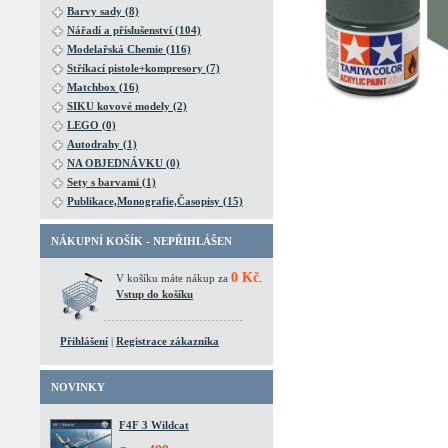
Barvy sady (8)
Nářadí a příslušenství (104)
Modelařská Chemie (116)
Stříkací pistole+kompresory (7)
Matchbox (16)
SIKU kovové modely (2)
LEGO (0)
Autodrahy (1)
NA OBJEDNÁVKU (0)
Sety s barvami (1)
Publikace,Monografie,Časopisy (15)
NÁKUPNÍ KOŠÍK - NEPŘIHLÁŠEN
0 Kč
V košíku máte nákup za
.
Vstup do košíku
Přihlášení
|
Registrace zákazníka
NOVINKY
F4F 3 Wildcat