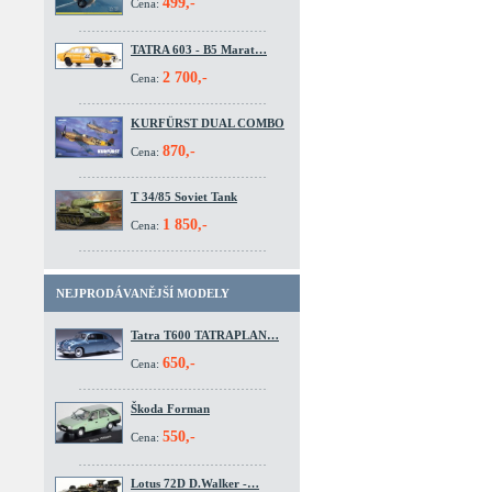
499,-
Cena:
TATRA 603 - B5 Marat…
2 700,-
Cena:
KURFÜRST DUAL COMBO
870,-
Cena:
T 34/85 Soviet Tank
1 850,-
Cena:
NEJPRODÁVANĚJŠÍ MODELY
Tatra T600 TATRAPLAN…
650,-
Cena:
Škoda Forman
550,-
Cena:
Lotus 72D D.Walker -…