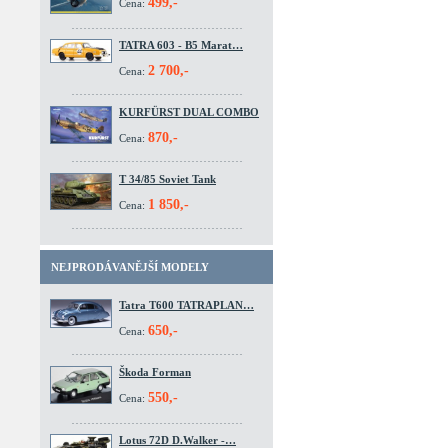
499,-
Cena:
TATRA 603 - B5 Marat…
2 700,-
Cena:
KURFÜRST DUAL COMBO
870,-
Cena:
T 34/85 Soviet Tank
1 850,-
Cena:
NEJPRODÁVANĚJŠÍ MODELY
Tatra T600 TATRAPLAN…
650,-
Cena:
Škoda Forman
550,-
Cena:
Lotus 72D D.Walker -…