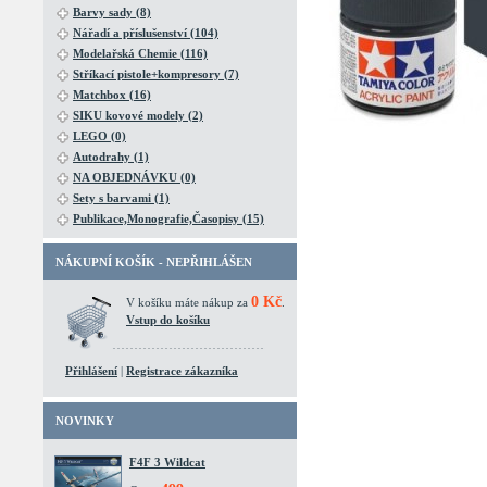
Barvy sady (8)
Nářadí a příslušenství (104)
Modelařská Chemie (116)
Stříkací pistole+kompresory (7)
Matchbox (16)
SIKU kovové modely (2)
LEGO (0)
Autodrahy (1)
NA OBJEDNÁVKU (0)
Sety s barvami (1)
Publikace,Monografie,Časopisy (15)
NÁKUPNÍ KOŠÍK - NEPŘIHLÁŠEN
0 Kč
V košíku máte nákup za
.
Vstup do košíku
Přihlášení
|
Registrace zákazníka
NOVINKY
F4F 3 Wildcat