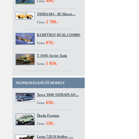
499,-
Cena:
TATRA 603 - B5 Marat…
2 700,-
Cena:
KURFÜRST DUAL COMBO
870,-
Cena:
T 34/85 Soviet Tank
1 850,-
Cena:
NEJPRODÁVANĚJŠÍ MODELY
Tatra T600 TATRAPLAN…
650,-
Cena:
Škoda Forman
550,-
Cena:
Lotus 72D D.Walker -…