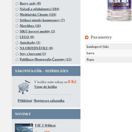
Barvy sady (8)
Nářadí a příslušenství (104)
Modelařská Chemie (116)
Stříkací pistole+kompresory (7)
Matchbox (16)
SIKU kovové modely (2)
Parametry
LEGO (0)
Autodrahy (1)
katalogové čislo
NA OBJEDNÁVKU (0)
barva
Sety s barvami (1)
Publikace,Monografie,Časopisy (15)
Popis
NÁKUPNÍ KOŠÍK - NEPŘIHLÁŠEN
0 Kč
V košíku máte nákup za
.
Vstup do košíku
Přihlášení
|
Registrace zákazníka
NOVINKY
F4F 3 Wildcat