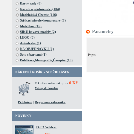
Barvy sady (8)
Nářadí a příslušenství (104)
Modelařská Chemie (116)
Stříkací pistole+kompresory (7)
Matchbox (16)
Parametry
SIKU kovové modely (2)
LEGO (0)
Autodrahy (1)
NA OBJEDNÁVKU (0)
Sety s barvami (1)
Popis
Publikace,Monografie,Časopisy (15)
NÁKUPNÍ KOŠÍK - NEPŘIHLÁŠEN
0 Kč
V košíku máte nákup za
.
Vstup do košíku
Přihlášení
|
Registrace zákazníka
NOVINKY
F4F 3 Wildcat