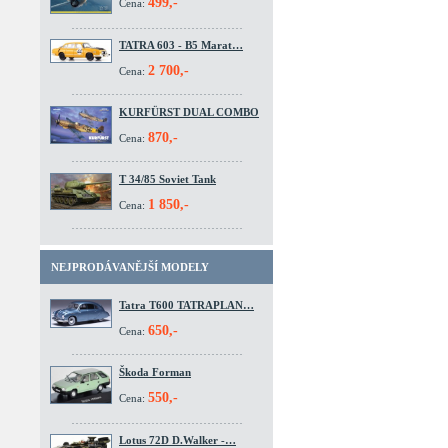
499,-
Cena:
TATRA 603 - B5 Marat…
2 700,-
Cena:
KURFÜRST DUAL COMBO
870,-
Cena:
T 34/85 Soviet Tank
1 850,-
Cena:
NEJPRODÁVANĚJŠÍ MODELY
Tatra T600 TATRAPLAN…
650,-
Cena:
Škoda Forman
550,-
Cena:
Lotus 72D D.Walker -…