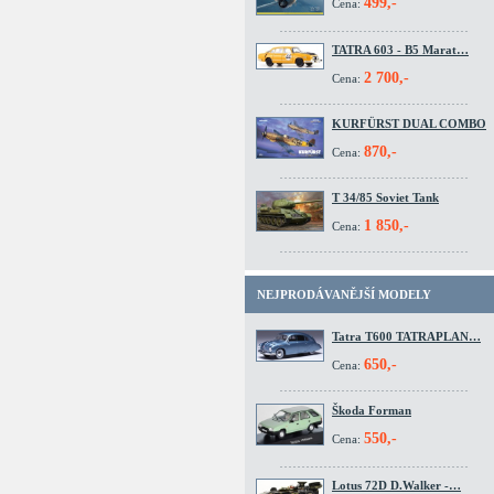
499,-
Cena:
TATRA 603 - B5 Marat…
2 700,-
Cena:
KURFÜRST DUAL COMBO
870,-
Cena:
T 34/85 Soviet Tank
1 850,-
Cena:
NEJPRODÁVANĚJŠÍ MODELY
Tatra T600 TATRAPLAN…
650,-
Cena:
Škoda Forman
550,-
Cena:
Lotus 72D D.Walker -…