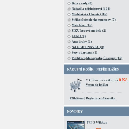
Barvy sady (8)
Nářadí a příslušenství (104)
Modelařská Chemie (116)
Stříkací pistole+kompresory (7)
Matchbox (16)
SIKU kovové modely (2)
LEGO (0)
Autodrahy (1)
NA OBJEDNÁVKU (0)
Sety s barvami (1)
Publikace,Monografie,Časopisy (15)
NÁKUPNÍ KOŠÍK - NEPŘIHLÁŠEN
0 Kč
V košíku máte nákup za
.
Vstup do košíku
Přihlášení
|
Registrace zákazníka
NOVINKY
F4F 3 Wildcat