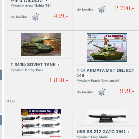
F4F 3 WILDCAT
Výrobce:
Arma Hobby/PL/
2 700,-
499,-
T 34/85 SOVIET TANK
Výrobce:
Hobby Boss
T 14 ARMATA MBT OBJECT
148
1 850,-
Výrobce:
Panda/Zimi/ model
999,-
Akce
USS SS-212 GATO 1941
Výrobce:
Easy Model