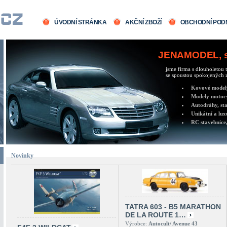
ÚVODNÍ STRÁNKA
AKČNÍ ZBOŽÍ
OBCHODNÍ POD
JENAMODEL, sv
jsme firma s dlouholetou t
se spoustou spokojených z
Kovové modely 
Modely motocy
Autodráhy, sta
Unikátní a lux
RC stavebnice,
Novinky
TATRA 603 - B5 MARATHON
DE LA ROUTE 1…
Výrobce:
Autocult/ Avenue 43