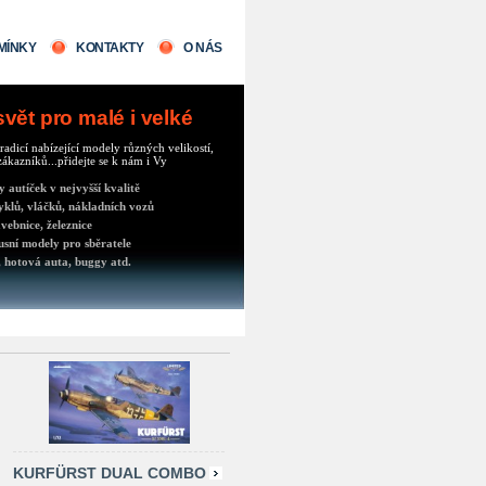
MÍNKY
KONTAKTY
O NÁS
ět pro malé i velké
radicí nabízející modely různých velikostí,
ákazníků...přidejte se k nám i Vy
autíček v nejvyšší kvalitě
klů, vláčků, nákladních vozů
vebnice, železnice
usní modely pro sběratele
 hotová auta, buggy atd.
KURFÜRST DUAL COMBO