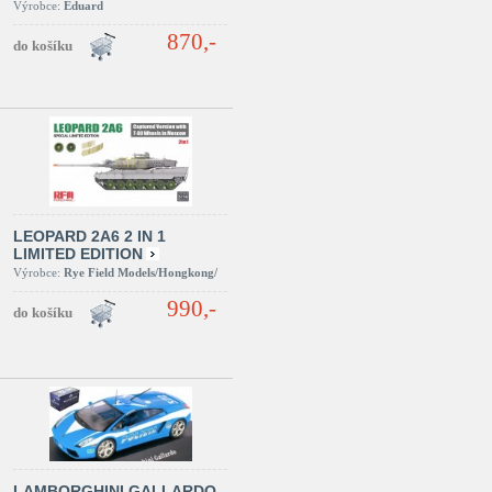
Výrobce:
Eduard
870,-
LEOPARD 2A6 2 IN 1
LIMITED EDITION
Výrobce:
Rye Field Models/Hongkong/
990,-
LAMBORGHINI GALLARDO