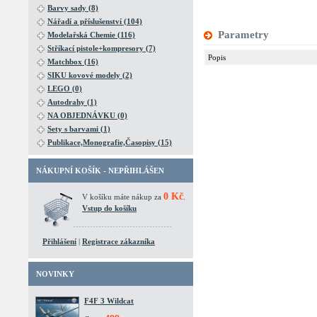
Barvy sady (8)
Nářadí a příslušenství (104)
Parametry
Modelařská Chemie (116)
Stříkací pistole+kompresory (7)
Popis
Matchbox (16)
SIKU kovové modely (2)
LEGO (0)
Autodrahy (1)
NA OBJEDNÁVKU (0)
Sety s barvami (1)
Publikace,Monografie,Časopisy (15)
NÁKUPNÍ KOŠÍK - NEPŘIHLÁŠEN
0 Kč
V košíku máte nákup za
.
Vstup do košíku
Přihlášení
|
Registrace zákazníka
NOVINKY
F4F 3 Wildcat