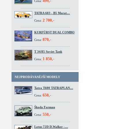
499,-
Cena:
TATRA 603 - B5 Marat…
2 700,-
Cena:
KURFÜRST DUAL COMBO
870,-
Cena:
T 34/85 Soviet Tank
1 850,-
Cena:
NEJPRODÁVANĚJŠÍ MODELY
Tatra T600 TATRAPLAN…
650,-
Cena:
Škoda Forman
550,-
Cena:
Lotus 72D D.Walker -…