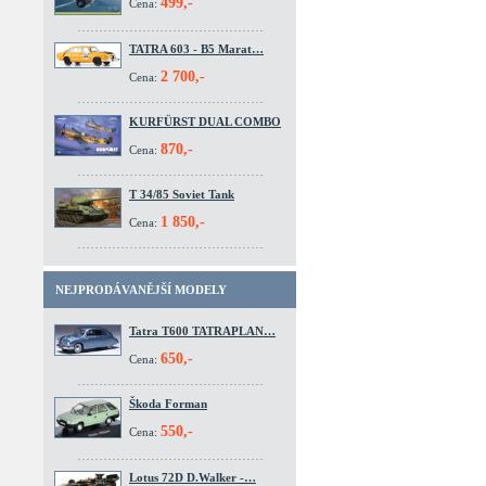
499,-
Cena:
TATRA 603 - B5 Marat…
2 700,-
Cena:
KURFÜRST DUAL COMBO
870,-
Cena:
T 34/85 Soviet Tank
1 850,-
Cena:
NEJPRODÁVANĚJŠÍ MODELY
Tatra T600 TATRAPLAN…
650,-
Cena:
Škoda Forman
550,-
Cena:
Lotus 72D D.Walker -…