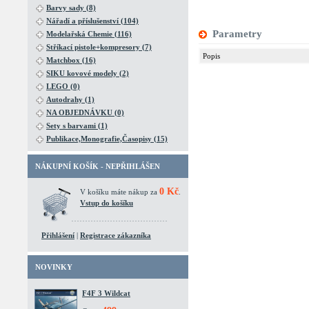
Barvy sady (8)
Nářadí a příslušenství (104)
Parametry
Modelařská Chemie (116)
Stříkací pistole+kompresory (7)
Popis
Matchbox (16)
SIKU kovové modely (2)
LEGO (0)
Autodrahy (1)
NA OBJEDNÁVKU (0)
Sety s barvami (1)
Publikace,Monografie,Časopisy (15)
NÁKUPNÍ KOŠÍK - NEPŘIHLÁŠEN
0 Kč
V košíku máte nákup za
.
Vstup do košíku
Přihlášení
|
Registrace zákazníka
NOVINKY
F4F 3 Wildcat