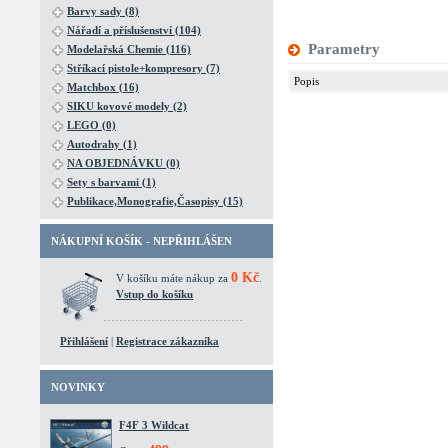
Barvy sady (8)
Nářadí a příslušenství (104)
Parametry
Modelařská Chemie (116)
Stříkací pistole+kompresory (7)
Popis
Matchbox (16)
SIKU kovové modely (2)
LEGO (0)
Autodrahy (1)
NA OBJEDNÁVKU (0)
Sety s barvami (1)
Publikace,Monografie,Časopisy (15)
NÁKUPNÍ KOŠÍK - NEPŘIHLÁŠEN
0 Kč
V košíku máte nákup za
.
Vstup do košíku
Přihlášení
|
Registrace zákazníka
NOVINKY
F4F 3 Wildcat