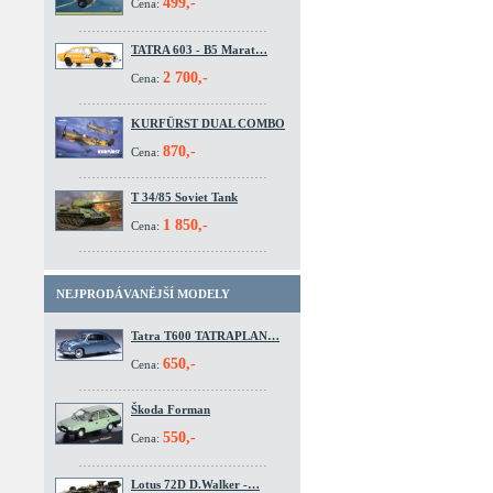
499,-
Cena:
TATRA 603 - B5 Marat…
2 700,-
Cena:
KURFÜRST DUAL COMBO
870,-
Cena:
T 34/85 Soviet Tank
1 850,-
Cena:
NEJPRODÁVANĚJŠÍ MODELY
Tatra T600 TATRAPLAN…
650,-
Cena:
Škoda Forman
550,-
Cena:
Lotus 72D D.Walker -…