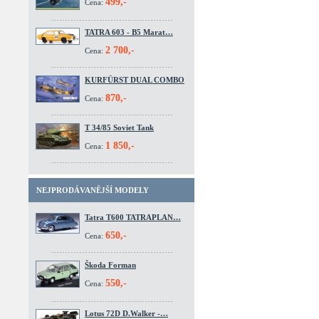
499,-
Cena:
TATRA 603 - B5 Marat…
2 700,-
Cena:
KURFÜRST DUAL COMBO
870,-
Cena:
T 34/85 Soviet Tank
1 850,-
Cena:
NEJPRODÁVANĚJŠÍ MODELY
Tatra T600 TATRAPLAN…
650,-
Cena:
Škoda Forman
550,-
Cena:
Lotus 72D D.Walker -…