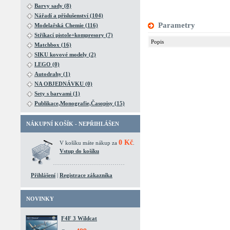
Barvy sady (8)
Nářadí a příslušenství (104)
Parametry
Modelařská Chemie (116)
Stříkací pistole+kompresory (7)
Popis
Matchbox (16)
SIKU kovové modely (2)
LEGO (0)
Autodrahy (1)
NA OBJEDNÁVKU (0)
Sety s barvami (1)
Publikace,Monografie,Časopisy (15)
NÁKUPNÍ KOŠÍK - NEPŘIHLÁŠEN
0 Kč
V košíku máte nákup za
.
Vstup do košíku
Přihlášení
|
Registrace zákazníka
NOVINKY
F4F 3 Wildcat