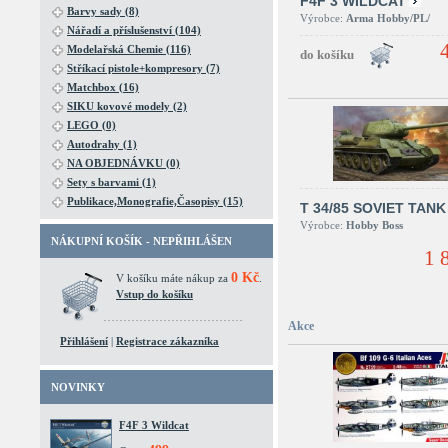
F4F 3 WILDCAT
Barvy sady (8)
Výrobce:
Arma Hobby/PL/
Nářadí a příslušenství (104)
Modelařská Chemie (116)
Stříkací pistole+kompresory (7)
Matchbox (16)
SIKU kovové modely (2)
LEGO (0)
Autodrahy (1)
NA OBJEDNÁVKU (0)
Sety s barvami (1)
Publikace,Monografie,Časopisy (15)
T 34/85 SOVIET TANK
Výrobce:
Hobby Boss
NÁKUPNÍ KOŠÍK - NEPŘIHLÁŠEN
1 
0 Kč
V košíku máte nákup za
.
Vstup do košíku
Akce
Přihlášení
|
Registrace zákazníka
NOVINKY
F4F 3 Wildcat