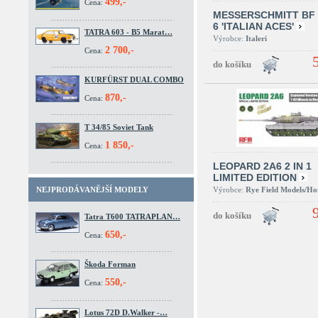
499,-
Cena:
MESSERSCHMITT BF 
6 'ITALIAN ACES'
TATRA 603 - B5 Marat…
Výrobce:
Italeri
2 700,-
Cena:
KURFÜRST DUAL COMBO
870,-
Cena:
T 34/85 Soviet Tank
1 850,-
Cena:
LEOPARD 2A6 2 IN 1
LIMITED EDITION
Výrobce:
Rye Field Models/H
NEJPRODÁVANĚJŠÍ MODELY
Tatra T600 TATRAPLAN…
650,-
Cena:
Škoda Forman
550,-
Cena:
Lotus 72D D.Walker -…