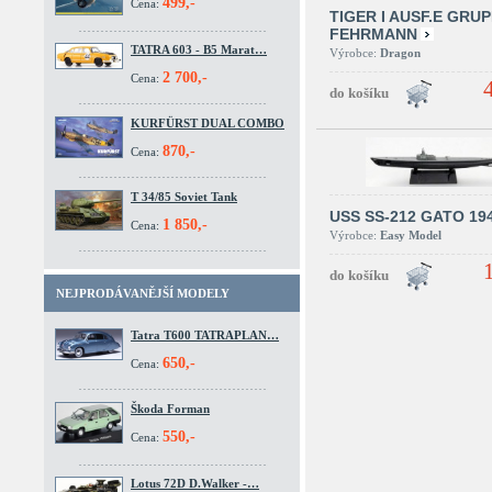
499,-
Cena:
TIGER I AUSF.E GRU
FEHRMANN
TATRA 603 - B5 Marat…
Výrobce:
Dragon
2 700,-
Cena:
KURFÜRST DUAL COMBO
870,-
Cena:
T 34/85 Soviet Tank
USS SS-212 GATO 19
1 850,-
Cena:
Výrobce:
Easy Model
NEJPRODÁVANĚJŠÍ MODELY
Tatra T600 TATRAPLAN…
650,-
Cena:
Škoda Forman
550,-
Cena:
Lotus 72D D.Walker -…