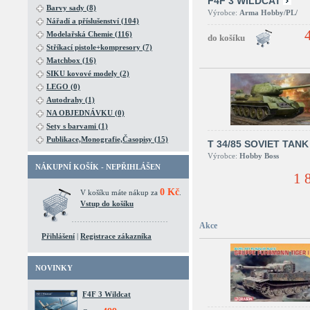
F4F 3 WILDCAT
Barvy sady (8)
Výrobce:
Arma Hobby/PL/
Nářadí a příslušenství (104)
Modelařská Chemie (116)
Stříkací pistole+kompresory (7)
Matchbox (16)
SIKU kovové modely (2)
LEGO (0)
Autodrahy (1)
NA OBJEDNÁVKU (0)
Sety s barvami (1)
Publikace,Monografie,Časopisy (15)
T 34/85 SOVIET TANK
Výrobce:
Hobby Boss
NÁKUPNÍ KOŠÍK - NEPŘIHLÁŠEN
1 
0 Kč
V košíku máte nákup za
.
Vstup do košíku
Akce
Přihlášení
|
Registrace zákazníka
NOVINKY
F4F 3 Wildcat