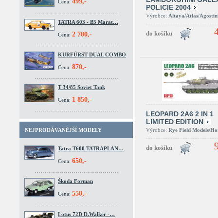
499,-
Cena:
POLICIE 2004
Výrobce:
Altaya/Atlas/Agostin
TATRA 603 - B5 Marat…
2 700,-
Cena:
KURFÜRST DUAL COMBO
870,-
Cena:
T 34/85 Soviet Tank
1 850,-
Cena:
LEOPARD 2A6 2 IN 1
LIMITED EDITION
Výrobce:
Rye Field Models/H
NEJPRODÁVANĚJŠÍ MODELY
Tatra T600 TATRAPLAN…
650,-
Cena:
Škoda Forman
550,-
Cena:
Lotus 72D D.Walker -…