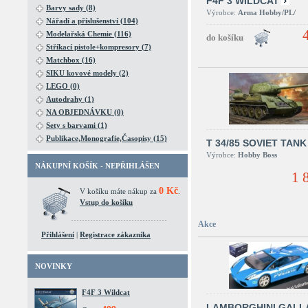
F4F 3 WILDCAT
Barvy sady (8)
Výrobce:
Arma Hobby/PL/
Nářadí a příslušenství (104)
Modelařská Chemie (116)
Stříkací pistole+kompresory (7)
Matchbox (16)
SIKU kovové modely (2)
LEGO (0)
Autodrahy (1)
NA OBJEDNÁVKU (0)
Sety s barvami (1)
Publikace,Monografie,Časopisy (15)
T 34/85 SOVIET TANK
Výrobce:
Hobby Boss
NÁKUPNÍ KOŠÍK - NEPŘIHLÁŠEN
1 
0 Kč
V košíku máte nákup za
.
Vstup do košíku
Akce
Přihlášení
|
Registrace zákazníka
NOVINKY
F4F 3 Wildcat
LAMBORGHINI GALL