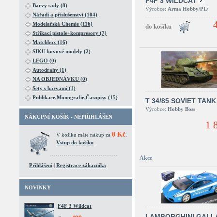
F4F 3 WILDCAT
Barvy sady (8)
Výrobce:
Arma Hobby/PL/
Nářadí a příslušenství (104)
Modelařská Chemie (116)
Stříkací pistole+kompresory (7)
Matchbox (16)
SIKU kovové modely (2)
LEGO (0)
Autodrahy (1)
NA OBJEDNÁVKU (0)
Sety s barvami (1)
Publikace,Monografie,Časopisy (15)
T 34/85 SOVIET TANK
Výrobce:
Hobby Boss
NÁKUPNÍ KOŠÍK - NEPŘIHLÁŠEN
1 
0 Kč
V košíku máte nákup za
.
Vstup do košíku
Akce
Přihlášení
|
Registrace zákazníka
NOVINKY
F4F 3 Wildcat
LAMBORGHINI GALL