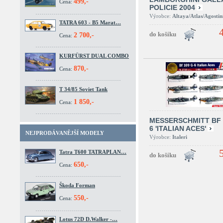
499,-
Cena:
POLICIE 2004
Výrobce:
Altaya/Atlas/Agostin
TATRA 603 - B5 Marat…
2 700,-
Cena:
KURFÜRST DUAL COMBO
870,-
Cena:
T 34/85 Soviet Tank
1 850,-
Cena:
MESSERSCHMITT BF 
6 'ITALIAN ACES'
NEJPRODÁVANĚJŠÍ MODELY
Výrobce:
Italeri
Tatra T600 TATRAPLAN…
650,-
Cena:
Škoda Forman
550,-
Cena:
Lotus 72D D.Walker -…