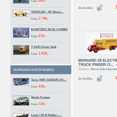
499,-
Cena:
TATRA 603 - B5 Marat…
2 700,-
Cena:
KURFÜRST DUAL COMBO
870,-
Cena:
T 34/85 Soviet Tank
1 850,-
Cena:
BERNARD 28 ELECTR
TRUCK PINDER CI…
Výrobce:
Altaya/Atlas/Agostin
NEJPRODÁVANĚJŠÍ MODELY
Tatra T600 TATRAPLAN…
650,-
Cena:
Škoda Forman
550,-
Cena:
Lotus 72D D.Walker -…