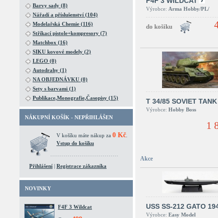
F4F 3 WILDCAT
Barvy sady (8)
Výrobce:
Arma Hobby/PL/
Nářadí a příslušenství (104)
Modelařská Chemie (116)
Stříkací pistole+kompresory (7)
Matchbox (16)
SIKU kovové modely (2)
LEGO (0)
Autodrahy (1)
NA OBJEDNÁVKU (0)
Sety s barvami (1)
Publikace,Monografie,Časopisy (15)
T 34/85 SOVIET TANK
Výrobce:
Hobby Boss
NÁKUPNÍ KOŠÍK - NEPŘIHLÁŠEN
1 
0 Kč
V košíku máte nákup za
.
Vstup do košíku
Akce
Přihlášení
|
Registrace zákazníka
NOVINKY
USS SS-212 GATO 19
F4F 3 Wildcat
Výrobce:
Easy Model