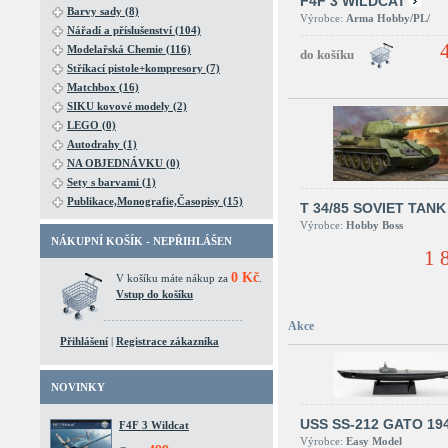
F4F 3 WILDCAT
Barvy sady (8)
Výrobce:
Arma Hobby/PL/
Nářadí a příslušenství (104)
Modelařská Chemie (116)
Stříkací pistole+kompresory (7)
Matchbox (16)
SIKU kovové modely (2)
LEGO (0)
Autodrahy (1)
NA OBJEDNÁVKU (0)
Sety s barvami (1)
Publikace,Monografie,Časopisy (15)
T 34/85 SOVIET TANK
Výrobce:
Hobby Boss
NÁKUPNÍ KOŠÍK - NEPŘIHLÁŠEN
1 
0 Kč
V košíku máte nákup za
.
Vstup do košíku
Akce
Přihlášení
|
Registrace zákazníka
NOVINKY
USS SS-212 GATO 19
F4F 3 Wildcat
Výrobce:
Easy Model