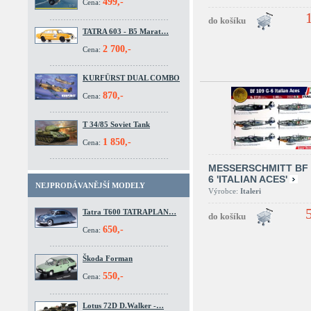
499,-
Cena:
TATRA 603 - B5 Marat…
2 700,-
Cena:
KURFÜRST DUAL COMBO
870,-
Cena:
T 34/85 Soviet Tank
1 850,-
Cena:
MESSERSCHMITT BF 
6 'ITALIAN ACES'
NEJPRODÁVANĚJŠÍ MODELY
Výrobce:
Italeri
Tatra T600 TATRAPLAN…
650,-
Cena:
Škoda Forman
550,-
Cena:
Lotus 72D D.Walker -…