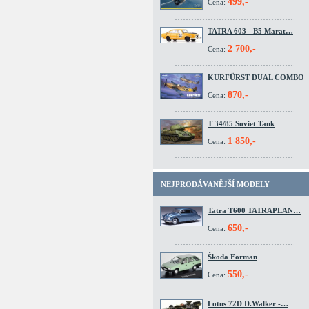
499,-
Cena:
TATRA 603 - B5 Marat…
2 700,-
Cena:
KURFÜRST DUAL COMBO
870,-
Cena:
T 34/85 Soviet Tank
1 850,-
Cena:
NEJPRODÁVANĚJŠÍ MODELY
Tatra T600 TATRAPLAN…
650,-
Cena:
Škoda Forman
550,-
Cena:
Lotus 72D D.Walker -…