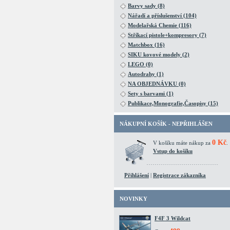
Barvy sady (8)
Nářadí a příslušenství (104)
Modelařská Chemie (116)
Stříkací pistole+kompresory (7)
Matchbox (16)
SIKU kovové modely (2)
LEGO (0)
Autodrahy (1)
NA OBJEDNÁVKU (0)
Sety s barvami (1)
Publikace,Monografie,Časopisy (15)
NÁKUPNÍ KOŠÍK - NEPŘIHLÁŠEN
0 Kč
V košíku máte nákup za
.
Vstup do košíku
Přihlášení
|
Registrace zákazníka
NOVINKY
F4F 3 Wildcat