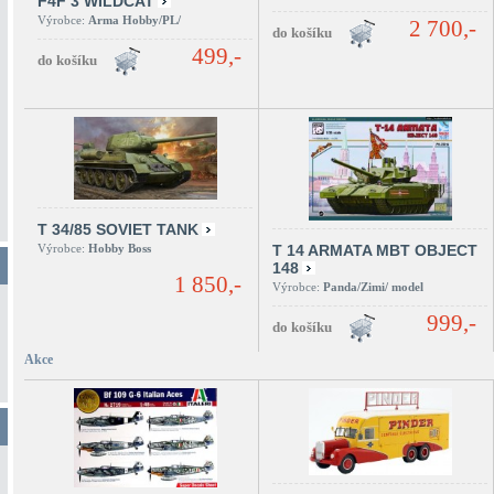
F4F 3 WILDCAT
Výrobce:
Arma Hobby/PL/
2 700,-
499,-
T 34/85 SOVIET TANK
Výrobce:
Hobby Boss
T 14 ARMATA MBT OBJECT
148
1 850,-
Výrobce:
Panda/Zimi/ model
999,-
Akce