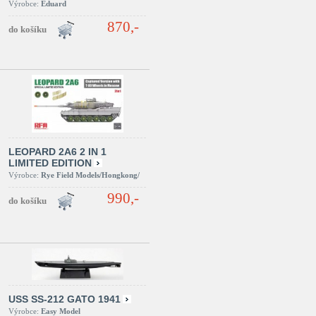
Výrobce:
Eduard
870,-
LEOPARD 2A6 2 IN 1
LIMITED EDITION
Výrobce:
Rye Field Models/Hongkong/
990,-
USS SS-212 GATO 1941
Výrobce:
Easy Model