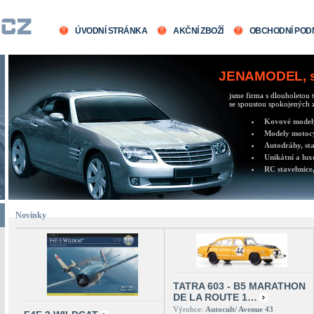
ÚVODNÍ STRÁNKA
AKČNÍ ZBOŽÍ
OBCHODNÍ POD
JENAMODEL, sv
jsme firma s dlouholetou t
se spoustou spokojených z
Kovové modely 
Modely motocy
Autodráhy, sta
Unikátní a lux
RC stavebnice,
Novinky
TATRA 603 - B5 MARATHON
DE LA ROUTE 1…
Výrobce:
Autocult/ Avenue 43