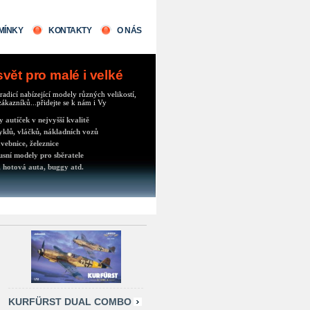
MÍNKY
KONTAKTY
O NÁS
ět pro malé i velké
radicí nabízející modely různých velikostí,
ákazníků...přidejte se k nám i Vy
autíček v nejvyšší kvalitě
klů, vláčků, nákladních vozů
vebnice, železnice
usní modely pro sběratele
 hotová auta, buggy atd.
KURFÜRST DUAL COMBO