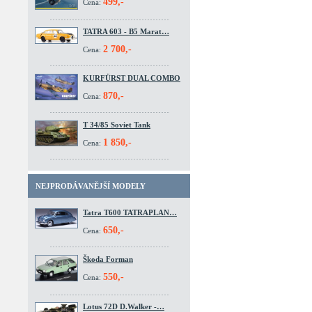
499,-
Cena:
TATRA 603 - B5 Marat…
2 700,-
Cena:
KURFÜRST DUAL COMBO
870,-
Cena:
T 34/85 Soviet Tank
1 850,-
Cena:
NEJPRODÁVANĚJŠÍ MODELY
Tatra T600 TATRAPLAN…
650,-
Cena:
Škoda Forman
550,-
Cena:
Lotus 72D D.Walker -…