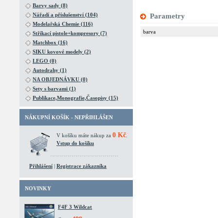
Barvy sady (8)
Nářadí a příslušenství (104)
Parametry
Modelařská Chemie (116)
barva
Stříkací pistole+kompresory (7)
Matchbox (16)
SIKU kovové modely (2)
LEGO (0)
Autodrahy (1)
NA OBJEDNÁVKU (0)
Sety s barvami (1)
Publikace,Monografie,Časopisy (15)
NÁKUPNÍ KOŠÍK - NEPŘIHLÁŠEN
0 Kč
V košíku máte nákup za
.
Vstup do košíku
Přihlášení
|
Registrace zákazníka
NOVINKY
F4F 3 Wildcat