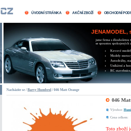
ÚVODNÍ STRÁNKA
AKČNÍ ZBOŽÍ
OBCHODNÍ POD
JENAMODEL, sv
jsme firma s dlouholetou t
se spoustou spokojených z
Kovové modely 
Modely motocy
Autodráhy, sta
Unikátní a lux
RC stavebnice,
Nacházíte se /
Barvy Humbrol
/ 046 Matt Orange
046 Mat
Výrobce:
Hum
Cena celkem:
Toto zboží