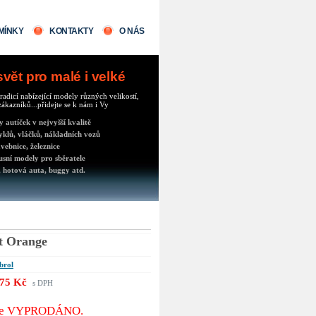
MÍNKY
KONTAKTY
O NÁS
ět pro malé i velké
radicí nabízející modely různých velikostí,
ákazníků...přidejte se k nám i Vy
autíček v nejvyšší kvalitě
klů, vláčků, nákladních vozů
vebnice, železnice
usní modely pro sběratele
 hotová auta, buggy atd.
t Orange
brol
75 Kč
s DPH
 je VYPRODÁNO.