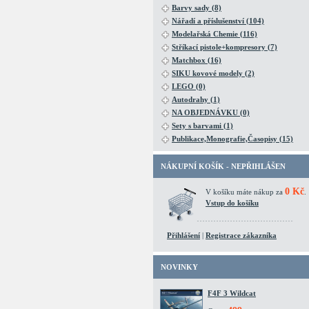
Barvy sady (8)
Nářadí a příslušenství (104)
Modelařská Chemie (116)
Stříkací pistole+kompresory (7)
Matchbox (16)
SIKU kovové modely (2)
LEGO (0)
Autodrahy (1)
NA OBJEDNÁVKU (0)
Sety s barvami (1)
Publikace,Monografie,Časopisy (15)
NÁKUPNÍ KOŠÍK - NEPŘIHLÁŠEN
0 Kč
V košíku máte nákup za
.
Vstup do košíku
Přihlášení
|
Registrace zákazníka
NOVINKY
F4F 3 Wildcat