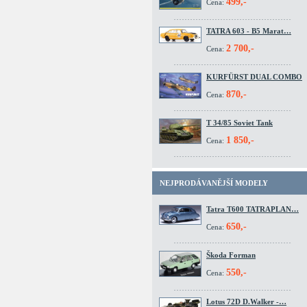
499,-
Cena:
TATRA 603 - B5 Marat…
2 700,-
Cena:
KURFÜRST DUAL COMBO
870,-
Cena:
T 34/85 Soviet Tank
1 850,-
Cena:
NEJPRODÁVANĚJŠÍ MODELY
Tatra T600 TATRAPLAN…
650,-
Cena:
Škoda Forman
550,-
Cena:
Lotus 72D D.Walker -…