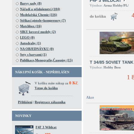
F4F 3 WILDCAT
Barvy sady (8)
Výrobce:
Arma Hobby/PL/
Nářadí a příslušenství (104)
Modelařská Chemie (116)
Stříkací pistole+kompresory (7)
Matchbox (16)
SIKU kovové modely (2)
LEGO (0)
Autodrahy (1)
NA OBJEDNÁVKU (0)
Sety s barvami (1)
Publikace,Monografie,Časopisy (15)
T 34/85 SOVIET TANK
Výrobce:
Hobby Boss
NÁKUPNÍ KOŠÍK - NEPŘIHLÁŠEN
1 
0 Kč
V košíku máte nákup za
.
Vstup do košíku
Akce
Přihlášení
|
Registrace zákazníka
NOVINKY
F4F 3 Wildcat