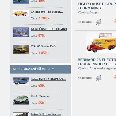
499,-
Cena:
TIGER I AUSF.E GRU
FEHRMANN
TATRA 603 - B5 Marat…
Výrobce:
Dragon
2 700,-
Cena:
KURFÜRST DUAL COMBO
870,-
Cena:
T 34/85 Soviet Tank
1 850,-
Cena:
BERNARD 28 ELECTR
TRUCK PINDER CI…
Výrobce:
Altaya/Atlas/Agostin
NEJPRODÁVANĚJŠÍ MODELY
Tatra T600 TATRAPLAN…
650,-
Cena:
Škoda Forman
550,-
Cena:
Lotus 72D D.Walker -…