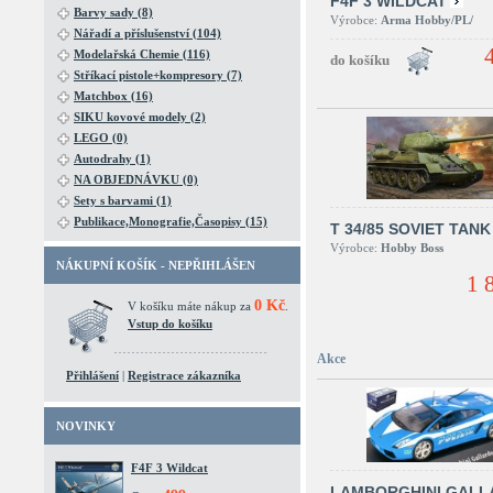
F4F 3 WILDCAT
Barvy sady (8)
Výrobce:
Arma Hobby/PL/
Nářadí a příslušenství (104)
Modelařská Chemie (116)
Stříkací pistole+kompresory (7)
Matchbox (16)
SIKU kovové modely (2)
LEGO (0)
Autodrahy (1)
NA OBJEDNÁVKU (0)
Sety s barvami (1)
Publikace,Monografie,Časopisy (15)
T 34/85 SOVIET TANK
Výrobce:
Hobby Boss
NÁKUPNÍ KOŠÍK - NEPŘIHLÁŠEN
1 
0 Kč
V košíku máte nákup za
.
Vstup do košíku
Akce
Přihlášení
|
Registrace zákazníka
NOVINKY
F4F 3 Wildcat
LAMBORGHINI GALL