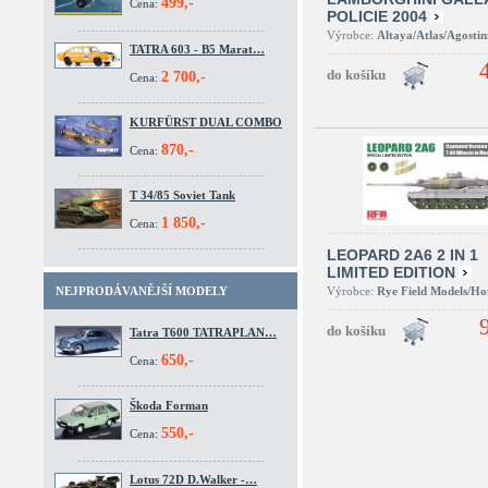
499,-
Cena:
POLICIE 2004
Výrobce:
Altaya/Atlas/Agostin
TATRA 603 - B5 Marat…
2 700,-
Cena:
KURFÜRST DUAL COMBO
870,-
Cena:
T 34/85 Soviet Tank
1 850,-
Cena:
LEOPARD 2A6 2 IN 1
LIMITED EDITION
Výrobce:
Rye Field Models/H
NEJPRODÁVANĚJŠÍ MODELY
Tatra T600 TATRAPLAN…
650,-
Cena:
Škoda Forman
550,-
Cena:
Lotus 72D D.Walker -…