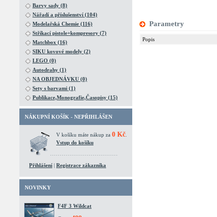
Barvy sady (8)
Nářadí a příslušenství (104)
Parametry
Modelařská Chemie (116)
Stříkací pistole+kompresory (7)
Popis
Matchbox (16)
SIKU kovové modely (2)
LEGO (0)
Autodrahy (1)
NA OBJEDNÁVKU (0)
Sety s barvami (1)
Publikace,Monografie,Časopisy (15)
NÁKUPNÍ KOŠÍK - NEPŘIHLÁŠEN
0 Kč
V košíku máte nákup za
.
Vstup do košíku
Přihlášení
|
Registrace zákazníka
NOVINKY
F4F 3 Wildcat