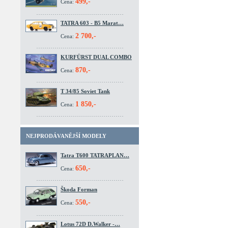
499,-
Cena:
TATRA 603 - B5 Marat…
2 700,-
Cena:
KURFÜRST DUAL COMBO
870,-
Cena:
T 34/85 Soviet Tank
1 850,-
Cena:
NEJPRODÁVANĚJŠÍ MODELY
Tatra T600 TATRAPLAN…
650,-
Cena:
Škoda Forman
550,-
Cena:
Lotus 72D D.Walker -…