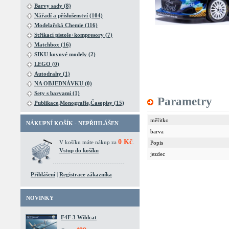
Barvy sady (8)
Nářadí a příslušenství (104)
Modelařská Chemie (116)
Stříkací pistole+kompresory (7)
Matchbox (16)
SIKU kovové modely (2)
LEGO (0)
Autodrahy (1)
NA OBJEDNÁVKU (0)
Sety s barvami (1)
Parametry
Publikace,Monografie,Časopisy (15)
měřitko
NÁKUPNÍ KOŠÍK - NEPŘIHLÁŠEN
barva
0 Kč
V košíku máte nákup za
.
Popis
Vstup do košíku
jezdec
Přihlášení
|
Registrace zákazníka
NOVINKY
F4F 3 Wildcat