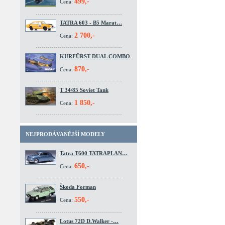
499,-
Cena:
TATRA 603 - B5 Marat…
2 700,-
Cena:
KURFÜRST DUAL COMBO
870,-
Cena:
T 34/85 Soviet Tank
1 850,-
Cena:
NEJPRODÁVANĚJŠÍ MODELY
Tatra T600 TATRAPLAN…
650,-
Cena:
Škoda Forman
550,-
Cena:
Lotus 72D D.Walker -…