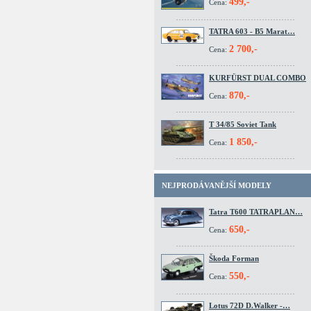
499,-
Cena:
TATRA 603 - B5 Marat…
2 700,-
Cena:
KURFÜRST DUAL COMBO
870,-
Cena:
T 34/85 Soviet Tank
1 850,-
Cena:
NEJPRODÁVANĚJŠÍ MODELY
Tatra T600 TATRAPLAN…
650,-
Cena:
Škoda Forman
550,-
Cena:
Lotus 72D D.Walker -…