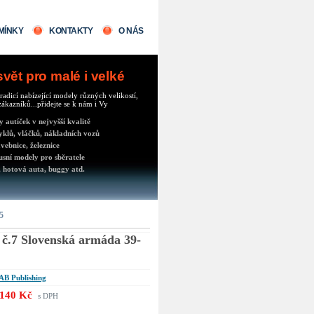
MÍNKY
KONTAKTY
O NÁS
ět pro malé i velké
radicí nabízející modely různých velikostí,
ákazníků...přidejte se k nám i Vy
autíček v nejvyšší kvalitě
klů, vláčků, nákladních vozů
vebnice, železnice
usní modely pro sběratele
 hotová auta, buggy atd.
5
č.7 Slovenská armáda 39-
B Publishing
140 Kč
s DPH