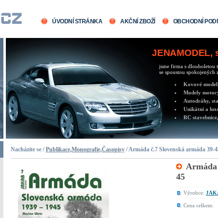
ÚVODNÍ STRÁNKA
AKČNÍ ZBOŽÍ
OBCHODNÍ POD
JENAMODEL, sv
jsme firma s dlouholetou t
se spoustou spokojených z
Kovové modely 
Modely motocy
Autodráhy, sta
Unikátní a lux
RC stavebnice,
Nacházíte se /
Publikace,Monografie,Časopisy
/ Armáda č.7 Slovenská armáda 39-4
Armáda 
45
Výrobce:
JAKA
Cena celkem: