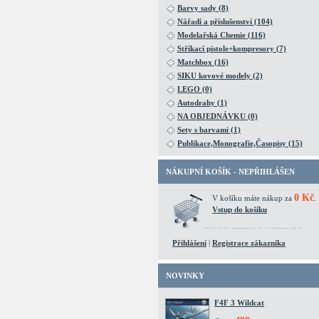
Barvy sady (8)
Nářadí a příslušenství (104)
Modelařská Chemie (116)
Stříkací pistole+kompresory (7)
Matchbox (16)
SIKU kovové modely (2)
LEGO (0)
Autodrahy (1)
NA OBJEDNÁVKU (0)
Sety s barvami (1)
Publikace,Monografie,Časopisy (15)
NÁKUPNÍ KOŠÍK - NEPŘIHLÁŠEN
0 Kč
V košíku máte nákup za
.
Vstup do košíku
Přihlášení
|
Registrace zákazníka
NOVINKY
F4F 3 Wildcat