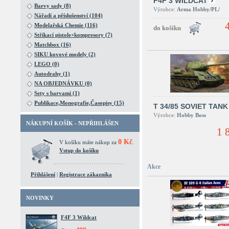
F4F 3 WILDCAT
Barvy sady (8)
Výrobce:
Arma Hobby/PL/
Nářadí a příslušenství (104)
Modelařská Chemie (116)
Stříkací pistole+kompresory (7)
Matchbox (16)
SIKU kovové modely (2)
LEGO (0)
Autodrahy (1)
NA OBJEDNÁVKU (0)
Sety s barvami (1)
Publikace,Monografie,Časopisy (15)
T 34/85 SOVIET TANK
Výrobce:
Hobby Boss
NÁKUPNÍ KOŠÍK - NEPŘIHLÁŠEN
1 
0 Kč
V košíku máte nákup za
.
Vstup do košíku
Akce
Přihlášení
|
Registrace zákazníka
NOVINKY
F4F 3 Wildcat