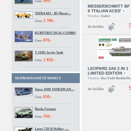
499,-
Cena:
MESSERSCHMITT BF 
6 'ITALIAN ACES'
TATRA 603 - B5 Marat…
Výrobce:
Italeri
2 700,-
Cena:
KURFÜRST DUAL COMBO
870,-
Cena:
T 34/85 Soviet Tank
1 850,-
Cena:
LEOPARD 2A6 2 IN 1
LIMITED EDITION
Výrobce:
Rye Field Models/H
NEJPRODÁVANĚJŠÍ MODELY
Tatra T600 TATRAPLAN…
650,-
Cena:
Škoda Forman
550,-
Cena:
Lotus 72D D.Walker -…