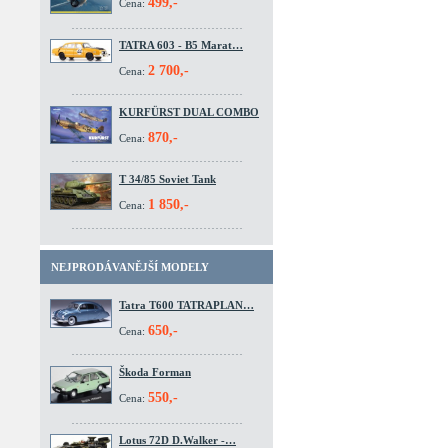
499,-
Cena:
TATRA 603 - B5 Marat…
2 700,-
Cena:
KURFÜRST DUAL COMBO
870,-
Cena:
T 34/85 Soviet Tank
1 850,-
Cena:
NEJPRODÁVANĚJŠÍ MODELY
Tatra T600 TATRAPLAN…
650,-
Cena:
Škoda Forman
550,-
Cena:
Lotus 72D D.Walker -…