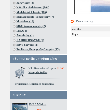
Barvy sady (8)
Nářadí a příslušenství (104)
Modelařská Chemie (116)
Stříkací pistole+kompresory (7)
Parametry
Matchbox (16)
SIKU kovové modely (2)
měřitko
LEGO (0)
Popis
Autodrahy (1)
NA OBJEDNÁVKU (0)
Sety s barvami (1)
Publikace,Monografie,Časopisy (15)
NÁKUPNÍ KOŠÍK - NEPŘIHLÁŠEN
0 Kč
V košíku máte nákup za
.
Vstup do košíku
Přihlášení
|
Registrace zákazníka
NOVINKY
F4F 3 Wildcat