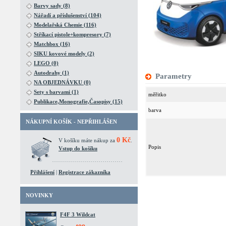
Barvy sady (8)
Nářadí a příslušenství (104)
Modelařská Chemie (116)
Stříkací pistole+kompresory (7)
Matchbox (16)
SIKU kovové modely (2)
LEGO (0)
Autodrahy (1)
Parametry
NA OBJEDNÁVKU (0)
Sety s barvami (1)
měřitko
Publikace,Monografie,Časopisy (15)
barva
NÁKUPNÍ KOŠÍK - NEPŘIHLÁŠEN
0 Kč
V košíku máte nákup za
.
Popis
Vstup do košíku
Přihlášení
|
Registrace zákazníka
NOVINKY
F4F 3 Wildcat