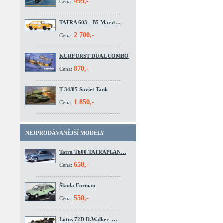
499,-
Cena:
TATRA 603 - B5 Marat…
2 700,-
Cena:
KURFÜRST DUAL COMBO
870,-
Cena:
T 34/85 Soviet Tank
1 850,-
Cena:
NEJPRODÁVANĚJŠÍ MODELY
Tatra T600 TATRAPLAN…
650,-
Cena:
Škoda Forman
550,-
Cena:
Lotus 72D D.Walker -…