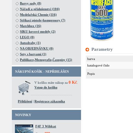
Barvy sady (8)
Nářadí a příslušenství (104)
Modelařská Chemie (116)
Stříkací pistole+kompresory (7)
Matchbox (16)
SIKU kovové modely (2)
LEGO (0)
Autodrahy (1)
NA OBJEDNÁVKU (0)
Parametry
Sety s barvami (1)
barva
Publikace,Monografie,Časopisy (15)
katalogové čislo
NÁKUPNÍ KOŠÍK - NEPŘIHLÁŠEN
Popis
0 Kč
V košíku máte nákup za
.
Vstup do košíku
Přihlášení
|
Registrace zákazníka
NOVINKY
F4F 3 Wildcat