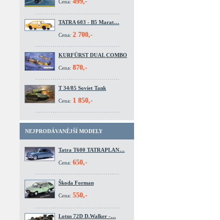
499,-
Cena:
TATRA 603 - B5 Marat…
2 700,-
Cena:
KURFÜRST DUAL COMBO
870,-
Cena:
T 34/85 Soviet Tank
1 850,-
Cena:
NEJPRODÁVANĚJŠÍ MODELY
Tatra T600 TATRAPLAN…
650,-
Cena:
Škoda Forman
550,-
Cena:
Lotus 72D D.Walker -…